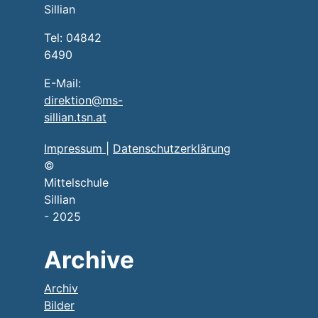
Sillian
Tel: 04842
6490
E-Mail:
direktion@ms-
sillian.tsn.at
Impressum
|
Datenschutzerklärung
©
Mittelschule
Sillian
- 2025
Archive
Archiv
Bilder