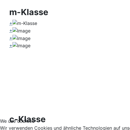
m-Klasse
+
+
+
+
c-Klasse
We use cookies
Wir verwenden Cookies und ähnliche Technologien auf unse